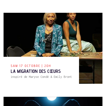
L'Artchipel
Assistant virtuel
Bonjour et bienvenue à L'Artchipel !
SAM 17 OCTOBRE | 20H
LA MIGRATION DES CŒURS
Je suis votre assistant virtuel.
inspiré de Maryse Condé & Emily Bront
Je peux vous renseigner sur les spectacles, les
concerts, les réservations, les tarifs, les
horaires, l'accès au théâtre et toutes les
informations pratiques.