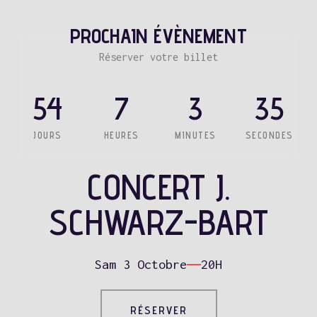
le pouvoir
PROCHAIN ÉVÈNEMENT
de la
Réserver votre billet
fraternité
54
7
3
33
| Les
Gamal
JOURS
HEURES
MINUTES
SECONDES
Samedi 24 Octobre
CONCERT J.
20h
SCHWARZ-BART
DÉCOUVRIR
Sam 3 Octobre
20H
RÉSERVER