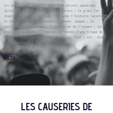
Incandescences Évoque l’Amour dans tous ses sens et ses
non-sens puisqu’on aborde le mariage forcé, la polygamie
mais aussi le viol…donc c’est l’amour dans les yeux de ceux
qui le découvrent et qui sont ados/jeunes adultes du bled.
Donc c’est l’amour qu’ils ont exploré eux-mêmes ou à
travers leurs parents et le poids de leur histoire ou de la
religion…éclats de vie au rythme de la musique, de la
danse….très réussi!!!
FRÉDÉRIQUE
LES CAUSERIES DE