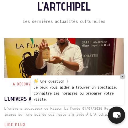
L'ARTCHIPEL
Les dernières actualités culturelles
×
Une question ?
A DÉCOUVRIR
Je peux vous aider à trouver un spectacle,
connaître les horaires ou préparer votre
L’UNIVERS AUDACIEUX DE MAISON LA FUMÉE
visite.
L’univers audacieux de Maison La Fumée 01/07/2026 Retour en
images sur une soirée qui restera gravée À L’Artchipel,...
LIRE PLUS