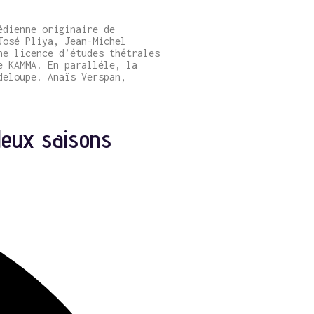
édienne originaire de
José Pliya, Jean-Michel
ne licence d’études thétrales
e KAMMA. En paralléle, la
deloupe. Anaïs Verspan,
deux saisons