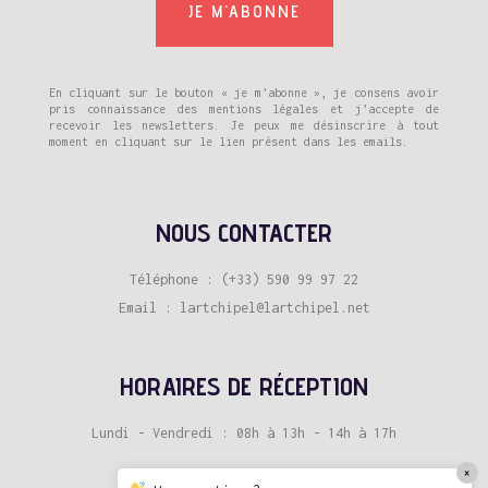
En cliquant sur le bouton « je m’abonne », je consens avoir
pris connaissance des mentions légales et j’accepte de
recevoir les newsletters. Je peux me désinscrire à tout
moment en cliquant sur le lien présent dans les emails.
NOUS CONTACTER
Téléphone : (+33) 590 99 97 22
Email : lartchipel@lartchipel.net
HORAIRES DE RÉCEPTION
Lundi - Vendredi : 08h à 13h - 14h à 17h
×