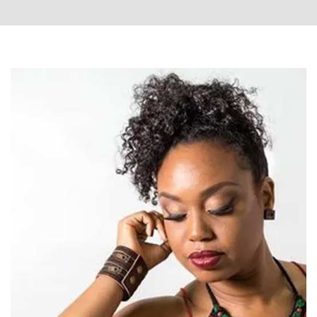
L'Artchipel
Assistant virtuel
Bonjour et bienvenue à L'Artchipel !
Je suis votre assistant virtuel.
Je peux vous renseigner sur les spectacles, les
concerts, les réservations, les tarifs, les
horaires, l'accès au théâtre et toutes les
informations pratiques.
Comment puis-je vous aider aujourd'hui ?